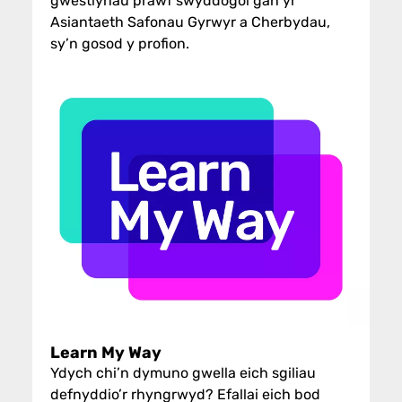
gwestiynau prawf swyddogol gan yr
Asiantaeth Safonau Gyrwyr a Cherbydau,
sy’n gosod y profion.
Learn My Way
Ydych chi’n dymuno gwella eich sgiliau
defnyddio’r rhyngrwyd? Efallai eich bod