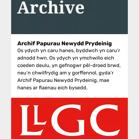
Archif Papurau Newydd Prydeinig
Os ydych yn caru hanes, byddwch yn caru’r
adnodd hwn. Os ydych yn ymchwilio eich
coeden deulu, yn gefnogwr pêl-droed brwd,
neu’n chwilfrydig am y gorffennol, gyda’r
Archif Papurau Newydd Prydeinig, mae
hanes ar flaenau eich bysedd.