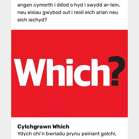
angen cymorth i ddod o hyd i swydd ar-lein,
neu eisiau gwybod sut i reoli eich arian neu
eich iechyd?
Cylchgrawn Which
Ydych chi’n bwriadu prynu peiriant golchi,