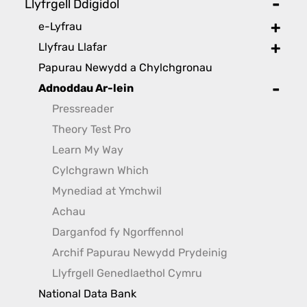
Llyfrgell Ddigidol
toggl
e-Lyfrau
toggle
Llyfrau Llafar
toggle
Papurau Newydd a Chylchgronau
Adnoddau Ar-lein
toggle
Pressreader
Theory Test Pro
Learn My Way
Cylchgrawn Which
Mynediad at Ymchwil
Achau
Darganfod fy Ngorffennol
Archif Papurau Newydd Prydeinig
Llyfrgell Genedlaethol Cymru
National Data Bank