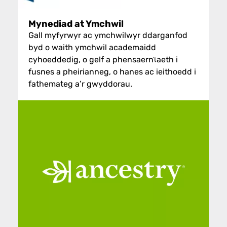
Mynediad at Ymchwil
Gall myfyrwyr ac ymchwilwyr ddarganfod
byd o waith ymchwil academaidd
cyhoeddedig, o gelf a phensaernϊaeth i
fusnes a pheirianneg, o hanes ac ieithoedd i
fathemateg a’r gwyddorau.