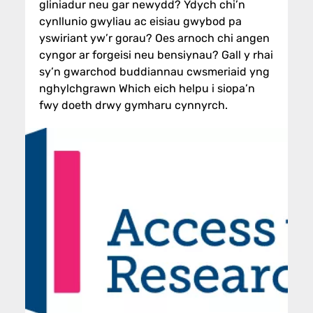
gliniadur neu gar newydd? Ydych chi’n
cynllunio gwyliau ac eisiau gwybod pa
yswiriant yw’r gorau? Oes arnoch chi angen
cyngor ar forgeisi neu bensiynau? Gall y rhai
sy’n gwarchod buddiannau cwsmeriaid yng
nghylchgrawn Which eich helpu i siopa’n
fwy doeth drwy gymharu cynnyrch.