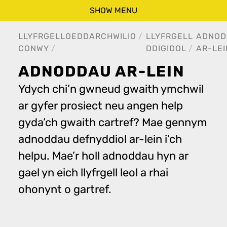
SHOW MENU
LLYFRGELLOEDD
ARCHWILIO
LLYFRGELL
ADNOD
CONWY
DDIGIDOL
AR-LEI
ADNODDAU AR-LEIN
Ydych chi’n gwneud gwaith ymchwil
ar gyfer prosiect neu angen help
gyda’ch gwaith cartref? Mae gennym
adnoddau defnyddiol ar-lein i’ch
helpu. Mae’r holl adnoddau hyn ar
gael yn eich llyfrgell leol a rhai
ohonynt o gartref.