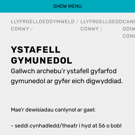
SHOW MENU
LLYFRGELLOEDD
YMWELD
LLYFRGELLOEDD
CAN
CONWY
CONWY
DDI
CON
YSTAFELL
GYMUNEDOL
Gallwch archebu’r ystafell gyfarfod
gymunedol ar gyfer eich digwyddiad.
Mae’r dewisiadau canlynol ar gael:
- seddi cynhadledd/theatr i hyd at 56 o bobl