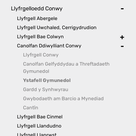
Llyfrgelloedd Conwy
toggl
Llyfrgell Abergele
Llyfrgell Uwchaled, Cerrigydrudion
Llyfrgell Bae Colwyn
toggle
Canolfan Ddiwylliant Conwy
toggle
Llyfrgell Conwy
Canolfan Gelfyddydau a Threftadaeth
Gymunedol
Ystafell Gymunedol
Gardd y Synhwyrau
Gwybodaeth am Barcio a Mynediad
Cantîn
Llyfrgell Bae Cinmel
Llyfrgell Llandudno
Llyfrgell Llanrwst