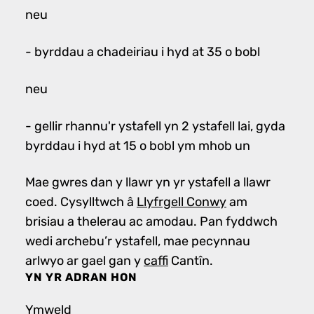
neu
- byrddau a chadeiriau i hyd at 35 o bobl
neu
- gellir rhannu'r ystafell yn 2 ystafell lai, gyda
byrddau i hyd at 15 o bobl ym mhob un
Mae gwres dan y llawr yn yr ystafell a llawr
coed. Cysylltwch â
Llyfrgell Conwy
am
brisiau a thelerau ac amodau. Pan fyddwch
wedi archebu’r ystafell, mae pecynnau
arlwyo ar gael gan y
caffi
Cantîn.
YN YR ADRAN HON
Ymweld