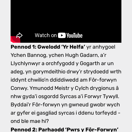
Pennod 1: Gwelodd ‘Yr Helfa’
yr anhygoel
Ychen Bannog, ychen Hugh Gadarn, a’r
Llychlynwyr a orchfygodd y Gogarth ar un
adeg, yn gorymdeithio drwy’r strydoedd wrth
iddynt chwilio’n ddiddiwedd am Fôr-forwyn
Conwy. Ymunodd Meistr y Cylch drygionus â
nhw gyda'i osgordd Syrcas a'i Forwyr Tywyll.
Byddai'r Fôr-forwyn yn gwneud gwobr wych
ar gyfer ei gasgliad syrcas i ddenu torfeydd -
ond ble mae hi?
Pennod 2: Parhaodd ‘Pwrs y Fôr-Forwyn’