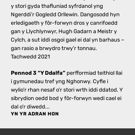
y stori gyda thafluniad syfrdanol yng
Ngerddi’r Gogledd Orllewin. Dangosodd hyn
erledigaeth y fôr-forwyn dros y canrifoedd
gan y Llychlynwyr, Hugh Gadarn a Meistr y
Cylch, a sut iddi osgoi gael ei dal yn barhaus –
gan rasio a brwydro trwy'r tonnau.
Tachwedd 2021
Pennod 3 “Y Ddalfa”
perfformiad teithiol llai
i gymunedau tref yng Nghonwy. Cyfle i
wylio’r rhan nesaf o’r stori wrth iddi ddatod. Y
sibrydion oedd bod y fôr-forwyn wedi cael ei
dal o'r diwedd...
YN YR ADRAN HON