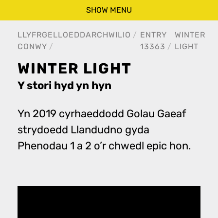
SHOW MENU
LLYFRGELLOEDD
ARCHWILIO
ENTRY
WINTER
CONWY
13363
LIGHT
WINTER LIGHT
Y stori hyd yn hyn
Yn 2019 cyrhaeddodd Golau Gaeaf
strydoedd Llandudno gyda
Phenodau 1 a 2 o’r chwedl epic hon.