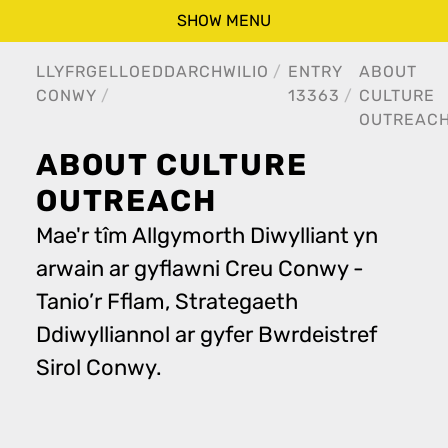
SHOW MENU
LLYFRGELLOEDD
ARCHWILIO
ENTRY
ABOUT
CONWY
13363
CULTURE
OUTREAC
ABOUT CULTURE
OUTREACH
Mae'r tîm Allgymorth Diwylliant yn
arwain ar gyflawni Creu Conwy -
Tanio’r Fflam, Strategaeth
Ddiwylliannol ar gyfer Bwrdeistref
Sirol Conwy.