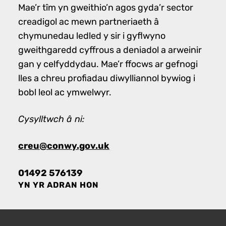
Mae’r tîm yn gweithio’n agos gyda’r sector
creadigol ac mewn partneriaeth â
chymunedau ledled y sir i gyflwyno
gweithgaredd cyffrous a deniadol a arweinir
gan y celfyddydau. Mae’r ffocws ar gefnogi
lles a chreu profiadau diwylliannol bywiog i
bobl leol ac ymwelwyr.
Cysylltwch â ni:
creu@conwy.gov.uk
01492 576139
YN YR ADRAN HON